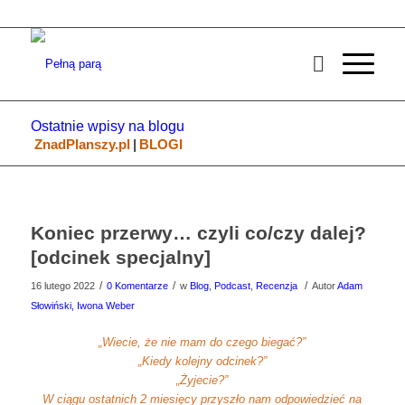
Ostatnie wpisy na blogu
ZnadPlanszy.pl
|
BLOGI
Koniec przerwy… czyli co/czy dalej?
[odcinek specjalny]
/
/
/
16 lutego 2022
0 Komentarze
w
Blog
,
Podcast
,
Recenzja
Autor
Adam
Słowiński, Iwona Weber
„Wiecie, że nie mam do czego biegać?”
„Kiedy kolejny odcinek?”
„Żyjecie?”
W ciągu ostatnich 2 miesięcy przyszło nam odpowiedzieć na