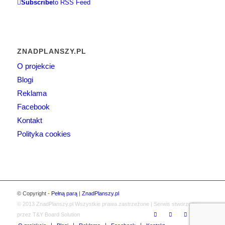
Subscribe
to RSS Feed
ZNADPLANSZY.PL
O projekcie
Blogi
Reklama
Facebook
Kontakt
Polityka cookies
© Copyright -
Pełną parą
|
ZnadPlanszy.pl
© 2013
ZnadPlanszy.pl
Wszystkie prawa zastrzeżone | Serwis stworzony
przez T&Y Board Solution