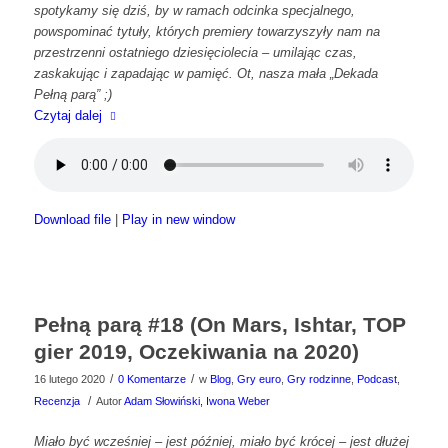
spotykamy się dziś, by w ramach odcinka specjalnego,
powspominać tytuły, których premiery towarzyszyły nam na
przestrzenni ostatniego dziesięciolecia – umilając czas,
zaskakując i zapadając w pamięć. Ot, nasza mała „Dekada
Pełną parą” ;)
Czytaj dalej
Download file
|
Play in new window
Pełną parą #18 (On Mars, Ishtar, TOP
gier 2019, Oczekiwania na 2020)
/
/
16 lutego 2020
0 Komentarze
w
Blog
,
Gry euro
,
Gry rodzinne
,
Podcast
,
/
Recenzja
Autor
Adam Słowiński, Iwona Weber
Miało być wcześniej – jest później, miało być krócej – jest dłużej