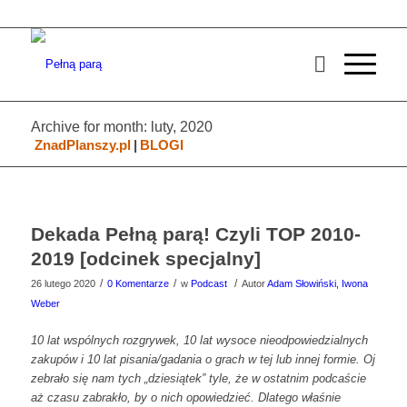
Archive for month: luty, 2020
ZnadPlanszy.pl
|
BLOGI
Dekada Pełną parą! Czyli TOP 2010-
2019 [odcinek specjalny]
/
/
/
26 lutego 2020
0 Komentarze
w
Podcast
Autor
Adam Słowiński, Iwona
Weber
10 lat wspólnych rozgrywek, 10 lat wysoce nieodpowiedzialnych
zakupów i 10 lat pisania/gadania o grach w tej lub innej formie. Oj
zebrało się nam tych „dziesiątek” tyle, że w ostatnim podcaście
aż czasu zabrakło, by o nich opowiedzieć. Dlatego właśnie