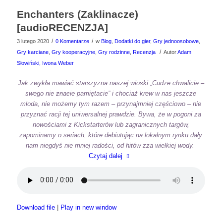
Enchanters (Zaklinacze)
[audioRECENZJA]
/
/
3 lutego 2020
0 Komentarze
w
Blog
,
Dodatki do gier
,
Gry jednoosobowe
,
/
Gry karciane
,
Gry kooperacyjne
,
Gry rodzinne
,
Recenzja
Autor
Adam
Słowiński, Iwona Weber
Jak zwykła mawiać starszyzna naszej wioski „Cudze chwalicie –
swego nie
znacie
pamiętacie” i chociaż krew w nas jeszcze
młoda, nie możemy tym razem – przynajmniej częściowo – nie
przyznać racji tej uniwersalnej prawdzie. Bywa, że w pogoni za
nowościami z Kickstarterów lub zagranicznych targów,
zapominamy o seriach, które debiutując na lokalnym rynku dały
nam niegdyś nie mniej radości, od hitów zza wielkiej wody.
Czytaj dalej
Download file
|
Play in new window