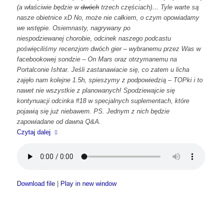
(a właściwie będzie w
dwóch
trzech częściach)… Tyle warte są
nasze obietnice xD No, może nie całkiem, o czym opowiadamy
we wstępie. Osiemnasty, nagrywany po
niespodziewanej chorobie, odcinek naszego podcastu
poświęciliśmy recenzjom dwóch gier – wybranemu przez Was w
facebookowej sondzie – On Mars oraz otrzymanemu na
Portalconie Ishtar. Jeśli zastanawiacie się, co zatem u licha
zajęło nam kolejne 1.5h, spieszymy z podpowiedzią – TOPki i to
nawet nie wszystkie z planowanych! Spodziewajcie się
kontynuacji odcinka #18 w specjalnych suplementach, które
pojawią się już niebawem. PS. Jednym z nich będzie
zapowiadane od dawna Q&A.
Czytaj dalej
Download file
|
Play in new window