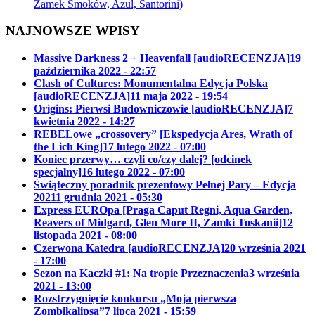
Zamek Smoków, Azul, Santorini)
NAJNOWSZE WPISY
Massive Darkness 2 + Heavenfall [audioRECENZJA]
19
października 2022 - 22:57
Clash of Cultures: Monumentalna Edycja Polska
[audioRECENZJA]
11 maja 2022 - 19:54
Origins: Pierwsi Budowniczowie [audioRECENZJA]
7
kwietnia 2022 - 14:27
REBELowe „crossovery” [Ekspedycja Ares, Wrath of
the Lich King]
17 lutego 2022 - 07:00
Koniec przerwy… czyli co/czy dalej? [odcinek
specjalny]
16 lutego 2022 - 07:00
Świąteczny poradnik prezentowy Pełnej Pary – Edycja
2021
1 grudnia 2021 - 05:30
Express EUROpa [Praga Caput Regni, Aqua Garden,
Reavers of Midgard, Glen More II, Zamki Toskanii]
12
listopada 2021 - 08:00
Czerwona Katedra [audioRECENZJA]
20 września 2021
- 17:00
Sezon na Kaczki #1: Na tropie Przeznaczenia
3 września
2021 - 13:00
Rozstrzygnięcie konkursu „Moja pierwsza
Zombikalipsa”
7 lipca 2021 - 15:59