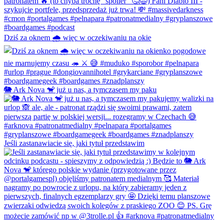
Dziś za oknem 🌧️ więc w oczekiwaniu na okie
🐘 Ark Nova 🐒 już u nas, a tymczasem my paku
Jeśli zastanawiacie się, jaki tytuł przedstawim