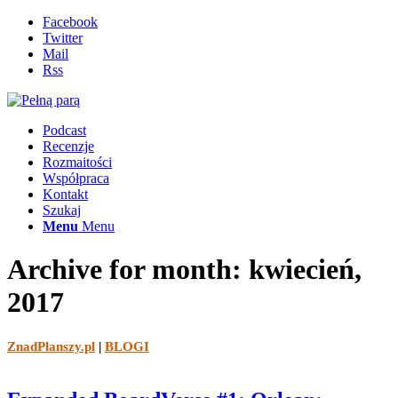
Facebook
Twitter
Mail
Rss
Podcast
Recenzje
Rozmaitości
Współpraca
Kontakt
Szukaj
Menu
Menu
Archive for month: kwiecień,
2017
ZnadPlanszy.pl
|
BLOGI