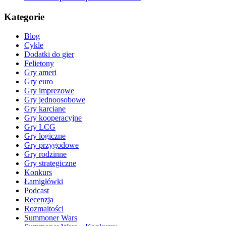
Kategorie
Blog
Cykle
Dodatki do gier
Felietony
Gry ameri
Gry euro
Gry imprezowe
Gry jednoosobowe
Gry karciane
Gry kooperacyjne
Gry LCG
Gry logiczne
Gry przygodowe
Gry rodzinne
Gry strategiczne
Konkurs
Łamigłówki
Podcast
Recenzja
Rozmaitości
Summoner Wars