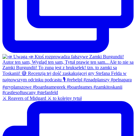
⚔️ Reavers of Midgard ⚔️ to kolejny tytuł