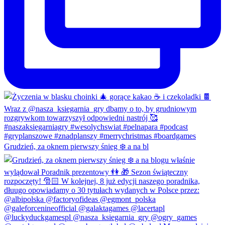
Grudzień, za oknem pierwszy śnieg ❄️ a na bl