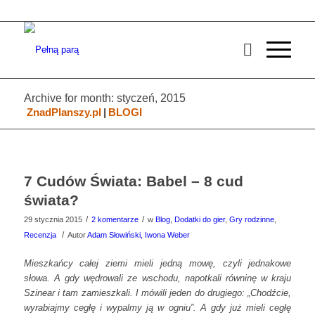
Archive for month: styczeń, 2015
ZnadPlanszy.pl
|
BLOGI
7 Cudów Świata: Babel – 8 cud
świata?
/
/
29 stycznia 2015
2 komentarze
w
Blog
,
Dodatki do gier
,
Gry rodzinne
,
/
Recenzja
Autor
Adam Słowiński, Iwona Weber
Mieszkańcy całej ziemi mieli jedną mowę, czyli jednakowe
słowa. A gdy wędrowali ze wschodu, napotkali równinę w kraju
Szinear i tam zamieszkali. I mówili jeden do drugiego: „Chodźcie,
wyrabiajmy cegłę i wypalmy ją w ogniu”. A gdy już mieli cegłę