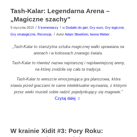
Tash-Kalar: Legendarna Arena –
„Magiczne szachy”
/
/
9 stycznia 2015
5 komentarzy
w
Dodatki do gier
,
Gry euro
,
Gry logiczne
,
/
Gry strategiczne
,
Recenzja
Autor
Adam Słowiński, Iwona Weber
„Tash-Kalar to starożytna sztuka magicznej walki uprawiana na
arenach i w koloseach znanego świata.
Tash-Kalar to również nazwa najstarszej i najsławniejszej areny,
na której zrodziła się cała ta tradycja.
Tash-Kalar to wreszcie emocjonująca gra planszowa, która
stawia przed graczami te same intelektualne wyzwania, z którymi
przez wieki musieli sobie radzić
pojedynkujący się magowie.”
Czytaj dalej
W krainie Xidit #3: Pory Roku: