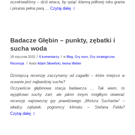
oczekiwaliśmy – dziś wraca, by spiąć klamrą półtorej roku grania
i pisania pełna parą …
Czytaj dalej
Badacze Głębin – punkty, zębatki i
sucha woda
/
/
18 stycznia 2015
6 komentarzy
w
Blog
,
Gry euro
,
Gry strategiczne
,
/
Recenzja
Autor
Adam Słowiński, Iwona Weber
Dzisiejszą recenzję zaczynamy od zagadki – które miejsce w
oceanie jest najbardziej suche?
Oczywiście głębinowa stacja badawcza … Tak wiem, to
wyjątkowo suchy żart, ale jakim innym mógłbym otwierać
recenzję najnowszej gry prawdziwego „Mistrza Sucharów” –
władcy zębatek, pogromcy klimatu – Stefana Felda?
Czytaj dalej