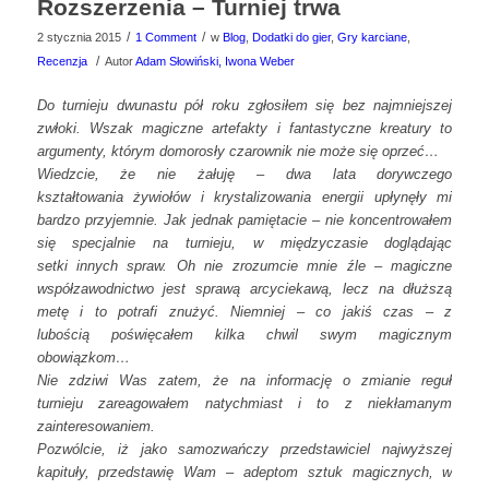
Rozszerzenia – Turniej trwa
/
/
2 stycznia 2015
1 Comment
w
Blog
,
Dodatki do gier
,
Gry karciane
,
/
Recenzja
Autor
Adam Słowiński, Iwona Weber
Do turnieju dwunastu pół roku zgłosiłem się bez najmniejszej
zwłoki. Wszak magiczne artefakty i fantastyczne kreatury to
argumenty, którym domorosły czarownik nie może się oprzeć…
Wiedzcie, że nie żałuję – dwa lata dorywczego
kształtowania żywiołów i krystalizowania energii upłynęły mi
bardzo przyjemnie. Jak jednak pamiętacie – nie koncentrowałem
się specjalnie na turnieju, w międzyczasie doglądając
setki innych spraw. Oh nie zrozumcie mnie źle – magiczne
współzawodnictwo jest sprawą arcyciekawą, lecz na dłuższą
metę i to potrafi znużyć. Niemniej – co jakiś czas – z
lubością poświęcałem kilka chwil swym magicznym
obowiązkom…
Nie zdziwi Was zatem, że na informację o zmianie reguł
turnieju zareagowałem natychmiast i to z niekłamanym
zainteresowaniem.
Pozwólcie, iż jako samozwańczy przedstawiciel najwyższej
kapituły, przedstawię Wam – adeptom sztuk magicznych, w