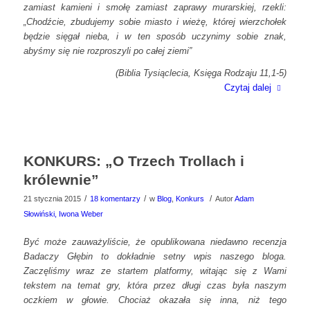
zamiast kamieni i smołę zamiast zaprawy murarskiej, rzekli:
„Chodźcie, zbudujemy sobie miasto i wieżę, której wierzchołek
będzie sięgał nieba, i w ten sposób uczynimy sobie znak,
abyśmy się nie rozproszyli po całej ziemi”
(Biblia Tysiąclecia, Księga Rodzaju 11,1-5)
Czytaj dalej
KONKURS: „O Trzech Trollach i
królewnie”
/
/
/
21 stycznia 2015
18 komentarzy
w
Blog
,
Konkurs
Autor
Adam
Słowiński, Iwona Weber
Być może zauważyliście, że opublikowana niedawno recenzja
Badaczy Głębin to dokładnie setny wpis naszego bloga.
Zaczęliśmy wraz ze startem platformy, witając się z Wami
tekstem na temat gry, która przez długi czas była naszym
oczkiem w głowie. Chociaż okazała się inna, niż tego