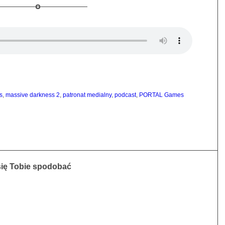
s
,
massive darkness 2
,
patronat medialny
,
podcast
,
PORTAL Games
się Tobie spodobać