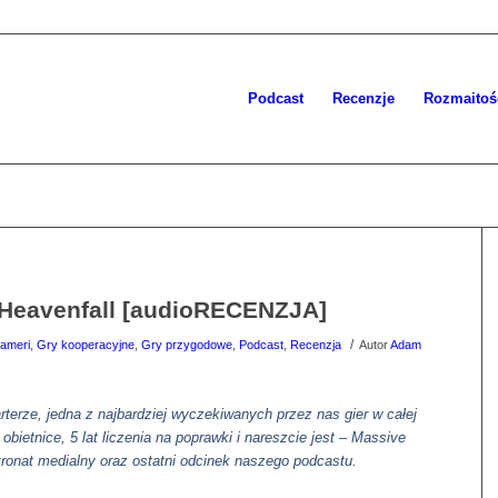
Podcast
Recenzje
Rozmaitoś
 Heavenfall [audioRECENZJA]
/
ameri
,
Gry kooperacyjne
,
Gry przygodowe
,
Podcast
,
Recenzja
Autor
Adam
terze, jedna z najbardziej wyczekiwanych przez nas gier w całej
obietnice, 5 lat liczenia na poprawki i nareszcie jest – Massive
tronat medialny oraz ostatni odcinek naszego podcastu.