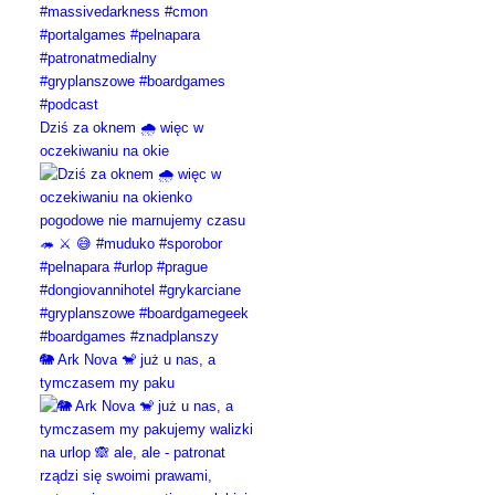
Dziś za oknem 🌧️ więc w
oczekiwaniu na okie
🐘 Ark Nova 🐒 już u nas, a
tymczasem my paku