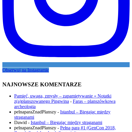
Obserwuj na Instagramie
NAJNOWSZE KOMENTARZE
Pamięć, uwaga, zmysły – zapamiętywanie « Notatki
z(a)planszowanego Pingwina
-
Faras – planszówkowa
archeologia
pelnaparaZnadPlanszy
-
Istanbul – Biegając między
straganami
Dawid
-
Istanbul – Biegając między straganami
pelnaparaZnadPlanszy
-
Pełną parą #1 (GenCon 2018,