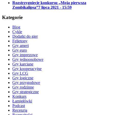
Rozstrzygnięcie konkursu „Moja pierwsza
Zombikalipsa”
7 lipca 2021 - 15:59
Kategorie
Blog
Cykle
Dodatki do gier
Felietony
Gry ameri
Gry euro
Gry imprezowe
Gry jednoosobowe
Gry karciane
Gry kooperacyjne
Gry LCG
Gry logiczne
Gry przygodowe
Gry rodzinne
Gry strategiczne
Konkurs
Łamigłówki
Podcast
Recenzja
Rozmaitości