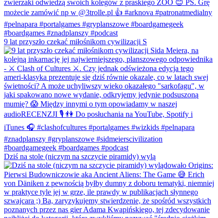
9 lat przyszło czekać miłośnikom cywilizacji S
Dziś na stole (niczym na szczycie piramidy) wylą