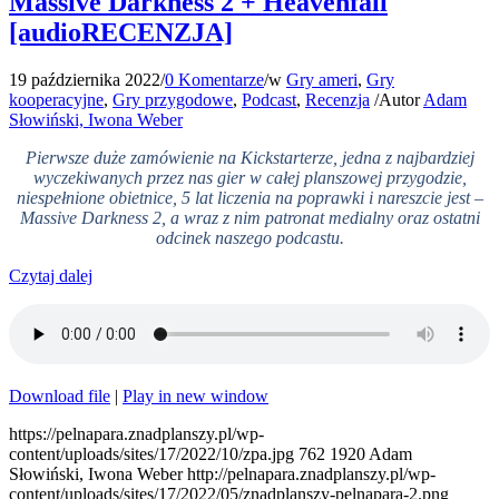
Massive Darkness 2 + Heavenfall
[audioRECENZJA]
19 października 2022
/
0 Komentarze
/
w
Gry ameri
,
Gry
kooperacyjne
,
Gry przygodowe
,
Podcast
,
Recenzja
/
Autor
Adam
Słowiński, Iwona Weber
Pierwsze duże zamówienie na Kickstarterze, jedna z najbardziej
wyczekiwanych przez nas gier w całej planszowej przygodzie,
niespełnione obietnice, 5 lat liczenia na poprawki i nareszcie jest –
Massive Darkness 2, a wraz z nim patronat medialny oraz ostatni
odcinek naszego podcastu.
Czytaj dalej
Download file
|
Play in new window
https://pelnapara.znadplanszy.pl/wp-
content/uploads/sites/17/2022/10/zpa.jpg
762
1920
Adam
Słowiński, Iwona Weber
http://pelnapara.znadplanszy.pl/wp-
content/uploads/sites/17/2022/05/znadplanszy-pelnapara-2.png