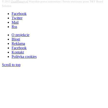
© 2013
ZnadPlanszy.pl
Wszystkie prawa zastrzeżone | Serwis stworzony przez T&Y Board
Solution
Facebook
Twitter
Mail
Rss
O projekcie
Blogi
Reklama
Facebook
Kontakt
Polityka cookies
Scroll to top