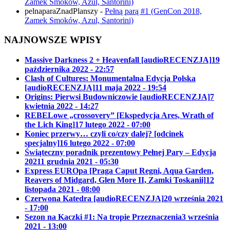
Zamek Smoków, Azul, Santorini)
pelnaparaZnadPlanszy
-
Pełną parą #1 (GenCon 2018,
Zamek Smoków, Azul, Santorini)
NAJNOWSZE WPISY
Massive Darkness 2 + Heavenfall [audioRECENZJA]
19
października 2022 - 22:57
Clash of Cultures: Monumentalna Edycja Polska
[audioRECENZJA]
11 maja 2022 - 19:54
Origins: Pierwsi Budowniczowie [audioRECENZJA]
7
kwietnia 2022 - 14:27
REBELowe „crossovery” [Ekspedycja Ares, Wrath of
the Lich King]
17 lutego 2022 - 07:00
Koniec przerwy… czyli co/czy dalej? [odcinek
specjalny]
16 lutego 2022 - 07:00
Świąteczny poradnik prezentowy Pełnej Pary – Edycja
2021
1 grudnia 2021 - 05:30
Express EUROpa [Praga Caput Regni, Aqua Garden,
Reavers of Midgard, Glen More II, Zamki Toskanii]
12
listopada 2021 - 08:00
Czerwona Katedra [audioRECENZJA]
20 września 2021
- 17:00
Sezon na Kaczki #1: Na tropie Przeznaczenia
3 września
2021 - 13:00