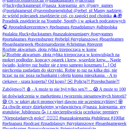
Rozbite akwarium, złota rybka trzepocząca w konw