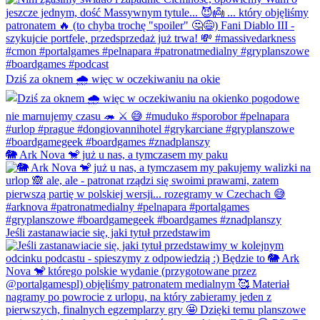
Dziś za oknem 🌧️ więc w oczekiwaniu na okie
🐘 Ark Nova 🐒 już u nas, a tymczasem my paku
Jeśli zastanawiacie się, jaki tytuł przedstawim