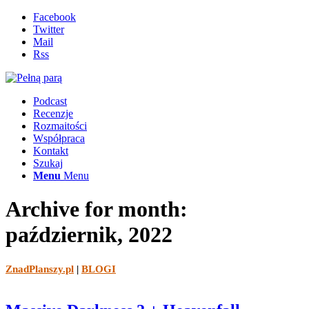
Facebook
Twitter
Mail
Rss
Podcast
Recenzje
Rozmaitości
Współpraca
Kontakt
Szukaj
Menu
Menu
Archive for month:
październik, 2022
ZnadPlanszy.pl
|
BLOGI