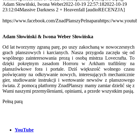
Adam Słowiński, Iwona Weber
2022-10-19 22:57:18
2022-10-19
23:12:04
Massive Darkness 2 + Heavenfall [audioRECENZJA]
https://www.facebook.com/ZnadPlanszyPelnapara
https://www.youtu
Adam Słowiński & Iwona Weber Słowińska
Od lat tworzymy zgraną parę, po uszy zakochaną w nowoczesnych
grach planszowych i karcianych. Nasza przygoda zaczęła się od
wspólnego zainteresowania prozą i osobą mistrza Lovecrafta. To
dzięki pokrętnym zasadom Horroru w Arkham trafiliśmy na
planszówkowe fora i portale. Dziś większość wolnego czasu
poświęcamy na odkrywanie nowych, interesujących mechanicznie
gier, studiowanie instrukcji i wertowanie newsów z planszowego
świata. Z pomocą platformy ZnadPlanszy mamy zamiar dzielić się z
Wami naszymi przemyśleniami, opiniami, a przede wszystkim pasją.
Pełną parą
YouTube