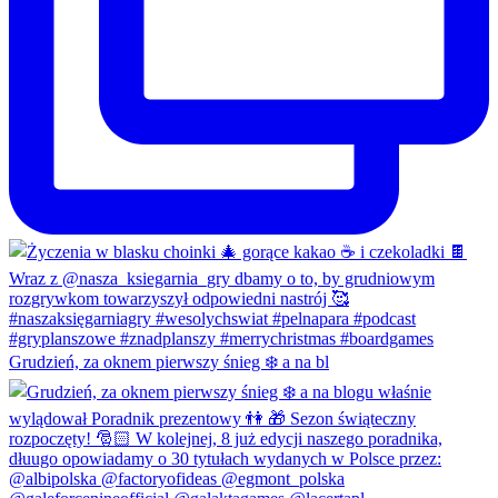
Grudzień, za oknem pierwszy śnieg ❄️ a na bl