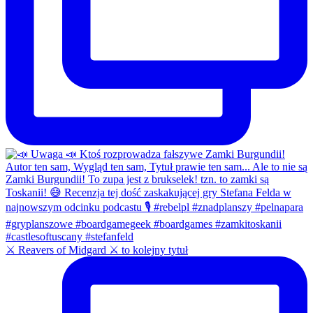
⚔️ Reavers of Midgard ⚔️ to kolejny tytuł