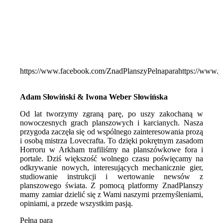
https://www.facebook.com/ZnadPlanszyPelnapara
https://www.
Adam Słowiński & Iwona Weber Słowińska
Od lat tworzymy zgraną parę, po uszy zakochaną w
nowoczesnych grach planszowych i karcianych. Nasza
przygoda zaczęła się od wspólnego zainteresowania prozą
i osobą mistrza Lovecrafta. To dzięki pokrętnym zasadom
Horroru w Arkham trafiliśmy na planszówkowe fora i
portale. Dziś większość wolnego czasu poświęcamy na
odkrywanie nowych, interesujących mechanicznie gier,
studiowanie instrukcji i wertowanie newsów z
planszowego świata. Z pomocą platformy ZnadPlanszy
mamy zamiar dzielić się z Wami naszymi przemyśleniami,
opiniami, a przede wszystkim pasją.
Pełną parą