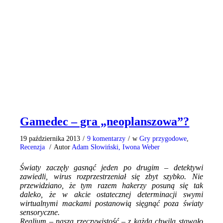
Gamedec – gra „neoplanszowa”?
19 października 2013
/
9 komentarzy
/
w
Gry przygodowe
,
Recenzja
/
Autor
Adam Słowiński, Iwona Weber
Światy zaczęły gasnąć jeden po drugim – detektywi
zawiedli, wirus rozprzestrzeniał się zbyt szybko. Nie
przewidziano, że tym razem hakerzy posuną się tak
daleko, że w akcie ostatecznej determinacji swymi
wirtualnymi mackami postanowią sięgnąć poza światy
sensoryczne.
Realium – nasza rzeczywistość – z każdą chwilą stawało