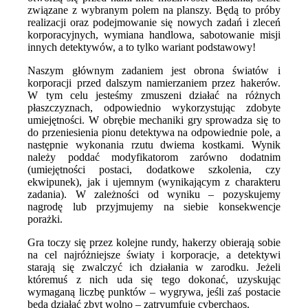
związane z wybranym polem na planszy. Będą to próby
realizacji oraz podejmowanie się nowych zadań i zleceń
korporacyjnych, wymiana handlowa, sabotowanie misji
innych detektywów, a to tylko wariant podstawowy!
Naszym głównym zadaniem jest obrona światów i
korporacji przed dalszym namierzaniem przez hakerów.
W tym celu jesteśmy zmuszeni działać na różnych
płaszczyznach, odpowiednio wykorzystując zdobyte
umiejętności. W obrębie mechaniki gry sprowadza się to
do przeniesienia pionu detektywa na odpowiednie pole, a
następnie wykonania rzutu dwiema kostkami. Wynik
należy poddać modyfikatorom zarówno dodatnim
(umiejętności postaci, dodatkowe szkolenia, czy
ekwipunek), jak i ujemnym (wynikającym z charakteru
zadania). W zależności od wyniku – pozyskujemy
nagrodę lub przyjmujemy na siebie konsekwencje
porażki.
Gra toczy się przez kolejne rundy, hakerzy obierają sobie
na cel najróżniejsze światy i korporacje, a detektywi
starają się zwalczyć ich działania w zarodku. Jeżeli
któremuś z nich uda się tego dokonać, uzyskując
wymaganą liczbę punktów – wygrywa, jeśli zaś postacie
będą działać zbyt wolno – zatryumfuje cyberchaos.