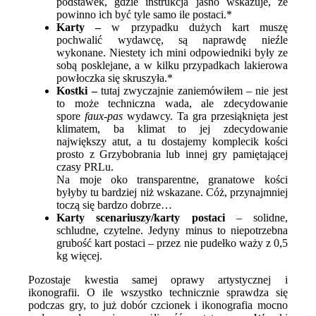
podstawek, gdzie instrukcja jasno wskazuje, że
powinno ich być tyle samo ile postaci.*
Karty –
w przypadku dużych kart muszę
pochwalić wydawcę, są naprawdę nieźle
wykonane. Niestety ich mini odpowiedniki były ze
sobą posklejane, a w kilku przypadkach lakierowa
powłoczka się skruszyła.*
Kostki –
tutaj zwyczajnie zaniemówiłem – nie jest
to może techniczna wada, ale zdecydowanie
spore
faux-pas
wydawcy. Ta gra przesiąknięta jest
klimatem, ba klimat to jej zdecydowanie
największy atut, a tu dostajemy komplecik kości
prosto z Grzybobrania lub innej gry pamiętającej
czasy PRLu.
Na moje oko transparentne, granatowe kości
byłyby tu bardziej niż wskazane. Cóż, przynajmniej
toczą się bardzo dobrze…
Karty scenariuszy/karty postaci
– solidne,
schludne, czytelne. Jedyny minus to niepotrzebna
grubość kart postaci – przez nie pudełko waży z 0,5
kg więcej.
Pozostaje kwestia samej oprawy artystycznej i
ikonografii. O ile wszystko technicznie sprawdza się
podczas gry, to już dobór czcionek i ikonografia mocno