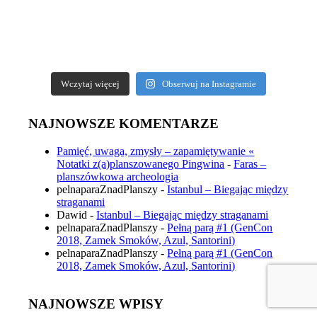
Wczytaj więcej
Obserwuj na Instagramie
NAJNOWSZE KOMENTARZE
Pamięć, uwaga, zmysły – zapamiętywanie «
Notatki z(a)planszowanego Pingwina
-
Faras –
planszówkowa archeologia
pelnaparaZnadPlanszy
-
Istanbul – Biegając między
straganami
Dawid
-
Istanbul – Biegając między straganami
pelnaparaZnadPlanszy
-
Pełną parą #1 (GenCon
2018, Zamek Smoków, Azul, Santorini)
pelnaparaZnadPlanszy
-
Pełną parą #1 (GenCon
2018, Zamek Smoków, Azul, Santorini)
NAJNOWSZE WPISY