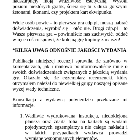
nadszarpnęły moją wrażliwość estetyczną. Wysoki
poziom niektórych grafik, ściera się tu z dużo gorszymi
żetonami, ikonami, czy projektem kart ekwipunku.
Wiele osób powie – to pierwsza gra cdp.pl, muszą nabrać
doświadczenia, wyrobić się – otóż nie. Drogi cdp.pl – to
Wasza pierwsza gra – powinniście nas zachwycić, oddać
w ręce coś co sprawi, że kolejną grę kupimy z marszu!
*KILKA UWAG ODNOŚNIE JAKOŚCI WYDANIA
Publikacja niniejszej recenzji sprawiła, że zarówno w
komentarzach, jak i mailowo poinformowaliście mnie o
swoich doświadczeniach związanych z jakością wydania
gry. Okazało się, że egzemplarz recenzencki, który
otrzymałem należał do niewielkiej grupy noszącej opisane
wyżej wady techniczne.
Konsultacja z wydawcą potwierdziła przekazane mi
informacje.
Wadliwie wydrukowana instrukcja, niedoklejona
plansza oraz zdarta folia na kartach są wadami
pojedynczych egzemplarzy,a nie całego nakładu i
w takich przypadkach wydawca prowadzi
wymianę wspomnianych elementów.