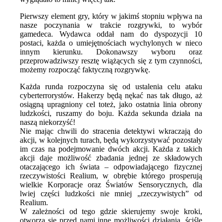
Pierwszy element gry, który w jakimś stopniu wpływa na
nasze poczynania w trakcie rozgrywki, to wybór
gamedeca. Wydawca oddał nam do dyspozycji 10
postaci, każda o umiejętnościach wychylonych w nieco
innym kierunku. Dokonawszy wyboru oraz
przeprowadziwszy resztę wiążących się z tym czynności,
możemy rozpocząć faktyczną rozgrywkę.
Każda runda rozpoczyna się od ustalenia celu ataku
cyberterrorystów. Hakerzy będą nękać nas tak długo, aż
osiągną upragniony cel toteż, jako ostatnia linia obrony
ludzkości, ruszamy do boju. Każda sekunda działa na
naszą niekorzyść!
Nie mając chwili do stracenia detektywi wkraczają do
akcji, w kolejnych turach, będą wykorzystywać pozostały
im czas na podejmowanie dwóch akcji. Każda z takich
akcji daje możliwość zbadania jednej ze składowych
otaczającego ich świata – odpowiadającego fizycznej
rzeczywistości Realium, w obrębie którego prosperują
wielkie Korporacje oraz Światów Sensorycznych, dla
lwiej części ludzkości nie mniej „rzeczywistych” od
Realium.
W zależności od tego gdzie skierujemy swoje kroki,
otworzą się przed nami inne możliwości działania, ściśle