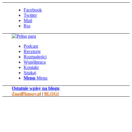
Facebook
Twitter
Mail
Rss
Podcast
Recenzje
Rozmaitości
Współpraca
Kontakt
Szukaj
Menu
Menu
Ostatnie wpisy na blogu
ZnadPlanszy.pl
|
BLOGI