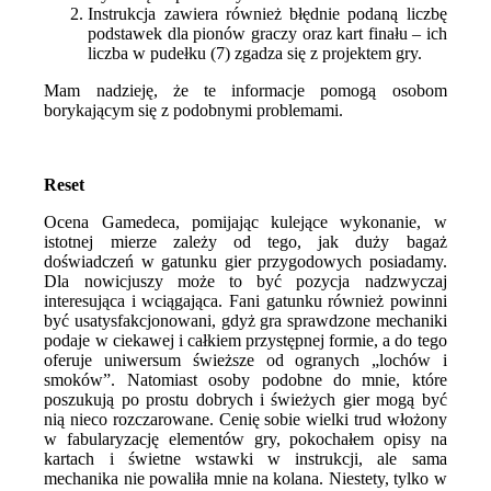
Instrukcja zawiera również błędnie podaną liczbę
podstawek dla pionów graczy oraz kart finału – ich
liczba w pudełku (7) zgadza się z projektem gry.
Mam nadzieję, że te informacje pomogą osobom
borykającym się z podobnymi problemami.
Reset
Ocena Gamedeca, pomijając kulejące wykonanie, w
istotnej mierze zależy od tego, jak duży bagaż
doświadczeń w gatunku gier przygodowych posiadamy.
Dla nowicjuszy może to być pozycja nadzwyczaj
interesująca i wciągająca. Fani gatunku również powinni
być usatysfakcjonowani, gdyż gra sprawdzone mechaniki
podaje w ciekawej i całkiem przystępnej formie, a do tego
oferuje uniwersum świeższe od ogranych „lochów i
smoków”. Natomiast osoby podobne do mnie, które
poszukują po prostu dobrych i świeżych gier mogą być
nią nieco rozczarowane. Cenię sobie wielki trud włożony
w fabularyzację elementów gry, pokochałem opisy na
kartach i świetne wstawki w instrukcji, ale sama
mechanika nie powaliła mnie na kolana. Niestety, tylko w