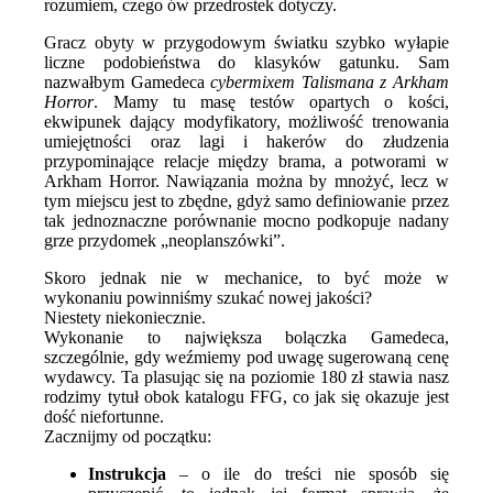
rozumiem, czego ów przedrostek dotyczy.
Gracz obyty w przygodowym światku szybko wyłapie
liczne podobieństwa do klasyków gatunku. Sam
nazwałbym Gamedeca
cybermixem Talismana z Arkham
Horror
. Mamy tu masę testów opartych o kości,
ekwipunek dający modyfikatory, możliwość trenowania
umiejętności oraz lagi i hakerów do złudzenia
przypominające relacje między brama, a potworami w
Arkham Horror. Nawiązania można by mnożyć, lecz w
tym miejscu jest to zbędne, gdyż samo definiowanie przez
tak jednoznaczne porównanie mocno podkopuje nadany
grze przydomek „neoplanszówki”.
Skoro jednak nie w mechanice, to być może w
wykonaniu powinniśmy szukać nowej jakości?
Niestety niekoniecznie.
Wykonanie to największa bolączka Gamedeca,
szczególnie, gdy weźmiemy pod uwagę sugerowaną cenę
wydawcy. Ta plasując się na poziomie 180 zł stawia nasz
rodzimy tytuł obok katalogu FFG, co jak się okazuje jest
dość niefortunne.
Zacznijmy od początku:
Instrukcja
– o ile do treści nie sposób się