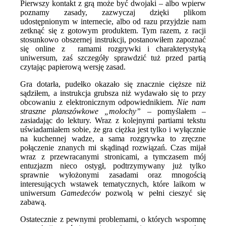
Pierwszy kontakt z grą może być dwojaki – albo wpierw
poznamy zasady, zazwyczaj dzięki plikom
udostępnionym w internecie, albo od razu przyjdzie nam
zetknąć się z gotowym produktem. Tym razem, z racji
stosunkowo obszernej instrukcji, postanowiłem zapoznać
się online z ramami rozgrywki i charakterystyką
uniwersum, zaś szczegóły sprawdzić tuż przed partią
czytając papierową wersję zasad.
Gra dotarła, pudełko okazało się znacznie cięższe niż
sądziłem, a instrukcja grubsza niż wydawało się to przy
obcowaniu z elektronicznym odpowiednikiem.
Nie nam
straszne planszówkowe „molochy”
– pomyślałem –
zasiadając do lektury. Wraz z kolejnymi partiami tekstu
uświadamiałem sobie, że gra ciężka jest tylko i wyłącznie
na kuchennej wadze, a sama rozgrywka to zręczne
połączenie znanych mi skądinąd rozwiązań. Czas mijał
wraz z przewracanymi stronicami, a tymczasem mój
entuzjazm nieco ostygł, podtrzymywany już tylko
sprawnie wyłożonymi zasadami oraz mnogością
interesujących wstawek tematycznych, które laikom w
uniwersum
Gamedeców
pozwolą w pełni cieszyć się
zabawą.
Ostatecznie z pewnymi problemami, o których wspomnę