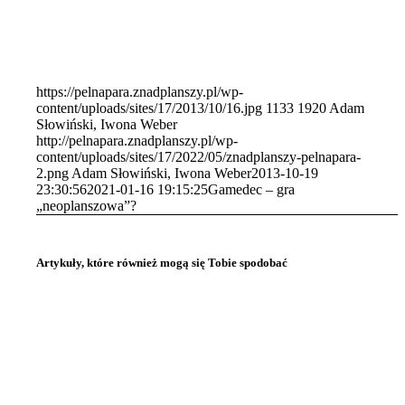
https://pelnapara.znadplanszy.pl/wp-
content/uploads/sites/17/2013/10/16.jpg
1133
1920
Adam
Słowiński, Iwona Weber
http://pelnapara.znadplanszy.pl/wp-
content/uploads/sites/17/2022/05/znadplanszy-pelnapara-
2.png
Adam Słowiński, Iwona Weber
2013-10-19
23:30:56
2021-01-16 19:15:25
Gamedec – gra
„neoplanszowa”?
Artykuły, które również mogą się Tobie spodobać