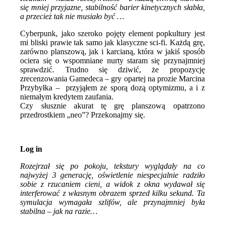
się mniej przyjazne, stabilność barier kinetycznych słabła,
a przecież tak nie musiało być …
Cyberpunk, jako szeroko pojęty element popkultury jest
mi bliski prawie tak samo jak klasyczne sci-fi. Każdą grę,
zarówno planszową, jak i karcianą, która w jakiś sposób
ociera się o wspomniane nurty staram się przynajmniej
sprawdzić. Trudno się dziwić, że propozycję
zrecenzowania Gamedeca – gry opartej na prozie Marcina
Przybyłka – przyjąłem ze sporą dozą optymizmu, a i z
niemałym kredytem zaufania.
Czy słusznie akurat tę grę planszową opatrzono
przedrostkiem „neo”? Przekonajmy się.
Log in
Rozejrzał
się po pokoju, tekstury wyglądały na co
najwyżej 3 generację, oświetlenie niespecjalnie radziło
sobie z rzucaniem cieni, a widok z okna wydawał się
interferować z własnym obrazem sprzed kilku sekund. Ta
symulacja wymagała szlifów, ale przynajmniej była
stabilna – jak na razie…