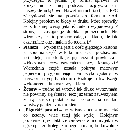
przyczepić, to jednak jej format sprawia, że
korzystanie z niej podczas rozgrywki ejst
niezwykle uciążliwe. Nawet moloch taki, jak FFG
zdecydował się na powrót do formatu ~A4.
Kolejny problem to błędy w druku, które sprawiły,
że z finalnej wersji jakimś cudem wyparowały 4
strony, a zastąpił je duplikat poprzednich. Nie
wiem, czy jest to problem całego nakładu, ale taki
egzemplarz otrzymałem do recenzji.*
Plansza
– wykonana jest z dość giętkiego kartonu,
jej spodnia część w kilku miejscach pozbawiona
jest kleju, co skutkuje pęcherzami powietrza i
widocznym rozwarstwieniem przy krawędzi.*
Wierzchnia część została pokryta matowym
papierem przypominając ten wykorzystany w
pierwszej edycji Pandemica. Brakuje tu trwalszego
wykończenia lub warstwy lakieru.
Żetony
– trudno mi wróżyć jak długo wytrzymają,
nie powinny się ścierać, lecz już teraz zauważyłem,
że są bardzo podatne na uszkodzenia cienkiej
warstwy papieru z nadrukiem.
„Figurki” postaci
– to w istocie ten sam materiał
co żetony, wiec tutaj jak wyżej. Kolejnym
problemem jest fakt, że zarówno w moim, jak i w
egzemplarzu kolegi z innego portalu, brakowało 3