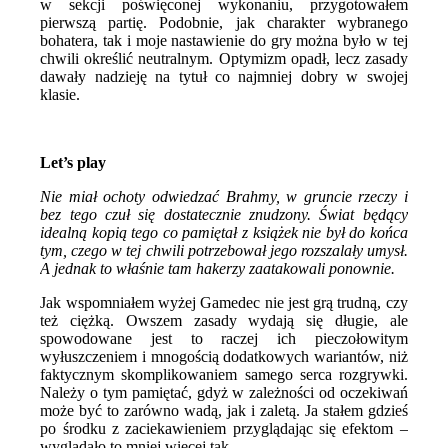
w sekcji poświęconej wykonaniu, przygotowałem
pierwszą partię. Podobnie, jak charakter wybranego
bohatera, tak i moje nastawienie do gry można było w tej
chwili określić neutralnym. Optymizm opadł, lecz zasady
dawały nadzieję na tytuł co najmniej dobry w swojej
klasie.
Let’s play
Nie miał ochoty odwiedzać Brahmy, w gruncie rzeczy i
bez tego czuł się dostatecznie znudzony. Świat będący
idealną kopią tego co pamiętał z książek nie był do końca
tym, czego w tej chwili potrzebował jego rozszalały umysł.
A jednak to właśnie tam hakerzy zaatakowali ponownie.
Jak wspomniałem wyżej Gamedec nie jest grą trudną, czy
też ciężką. Owszem zasady wydają się długie, ale
spowodowane jest to raczej ich pieczołowitym
wyłuszczeniem i mnogością dodatkowych wariantów, niż
faktycznym skomplikowaniem samego serca rozgrywki.
Należy o tym pamiętać, gdyż w zależności od oczekiwań
może być to zarówno wadą, jak i zaletą. Ja stałem gdzieś
po środku z zaciekawieniem przyglądając się efektom –
wyglądało to mniej więcej tak.